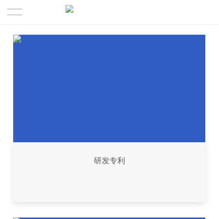
首页
产品展示
走进顺丽成
研发实力
公司简介
服务中心
荣誉资质
研发专利
资讯中心
发展历程
团队服务
加盟合作
诚邀加盟