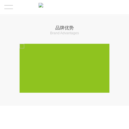
首页
品牌优势
Brand Advantages
产品展示
走进顺丽成
研发实力
公司简介
服务中心
荣誉资质
资讯中心
发展历程
团队服务
加盟合作
诚邀加盟