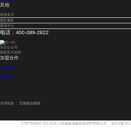
​其他
研发实力
团队服务
资讯中心
​电话：400-089-2822
扫一扫
关注公众号
获取官方咨询
​加盟合作
诚邀加盟
联系我们
友情链接 ：
宝缦建筑建材
COPYRIGHT (©) 2026 江苏顺丽成建筑新材料有限公司.
苏ICP备202