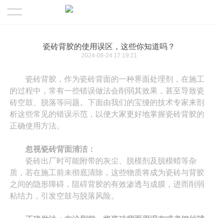
首页
瓷砖背胶的使用误区，这些你知道吗？
2024-08-24 17:19:21
产品展示
瓷砖背胶，作为瓷砖背面的一种界面处理剂
，
在施工
走进顺丽成
的过程中，
常有一些错误做法会削弱其效果，甚至导致瓷
砖空鼓、脱落等问题。下面
由我们的宝缦的技术专家
来剖
研发实力
公司简介
析这些常见的错误示范，以便大家更好地掌握瓷砖背胶的
正确使用方法。
服务中心
荣誉资质
忽视瓷砖背面清洁：
瓷砖出厂时可能附带的灰尘、脱模剂及脱模蜡等杂
资讯中心
发展历程
团队服务
质，若在施工前未彻底清除，这些物质将成为瓷砖与背胶
之间的隐形障碍，阻碍背胶的有效渗透与成膜，进而削弱
加盟合作
粘结力，引发空鼓与脱落风险。
诚邀加盟