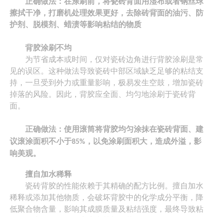
正确做法：在涂刷前，将瓷砖背面用湿布或者钢丝球
擦拭干净，打磨机处理效果更好，去除砖背面的油污、防
联系我们
护剂、脱模剂、蜡渍等影响粘结的物质
背胶涂刷不均
为节省成本或时间，仅对瓷砖边角进行背胶涂刷是常
见的误区。这种做法导致瓷砖中部区域缺乏足够的粘结支
持，一旦受到外力或重量影响，极易发生空鼓，增加瓷砖
掉落的风险。因此，背胶应全面、均匀地涂刷于瓷砖背
面。
正确做法：
使用滚筒将背胶均匀
涂抹在瓷砖背面
、
建
议滚涂面积不小于
，以免涂刷面积大，造成外溢，影
85%
响美观。
擅自
加水稀释
瓷砖背胶的性能依赖于其精确的配方比例。擅自加水
稀释或添加其他物质，会破坏背胶中的化学成分平衡，降
低聚合物含量，影响其成膜质量及粘结强度，最终导致粘